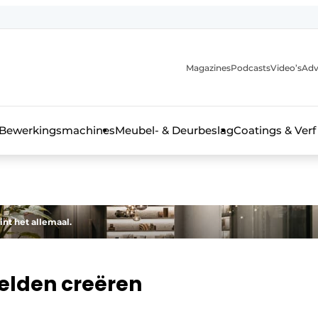
Magazines
Podcasts
Video’s
Adv
 interieurbouwbranche
Bewerkingsmachines
Meubel- & Deurbeslag
Coatings & Verf
int het allemaal.
elden creëren