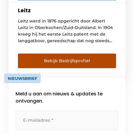
Leitz
Leitz werd in 1876 opgericht door Albert
Leitz in Oberkochen/Zuid-Duitsland. In 1904
kreeg hij het eerste Leitz-patent met de
langgatboor, gereedschap dat nog steeds
wordt verkocht en gebruikt. Veel
uitvindingen, verbeteringen en patenten
volgden. Het tastbare bewijs hiervan zijn de
Bekijk Bedrijfsprofiel
honderden patenten die Leitz heeft
vastgelegd. Dit geeft aan hoe belangrijk
NIEUWSBRIEF
Leitz innovatie en voortdurende […]
Meld u aan om nieuws & updates te
ontvangen.