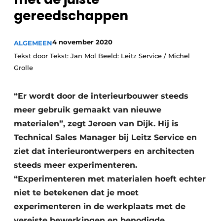
Vacature aanmelden
gereedschappen
Vacatures
Video’s
4 november 2020
ALGEMEEN
Tekst door Tekst: Jan Mol Beeld: Leitz Service / Michel
Grolle
“Er wordt door de interieurbouwer steeds
meer gebruik gemaakt van nieuwe
materialen”, zegt Jeroen van Dijk. Hij is
Technical Sales Manager bij Leitz Service en
ziet dat interieurontwerpers en architecten
steeds meer experimenteren.
“Experimenteren met materialen hoeft echter
niet te betekenen dat je moet
experimenteren in de werkplaats met de
vereiste bewerkingen en benodigde