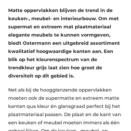
Vacature aanmelden
Matte oppervlakken blijven de trend in de
Vacatures
keuken-, meubel- en interieurbouw. Om met
Video’s
supermat en extreem mat plaatmateriaal
elegante meubels te kunnen vormgeven,
biedt Ostermann een uitgebreid assortiment
kwalitatief hoogwaardige kanten aan. Een
blik op het kleurenspectrum van de
trendkleur grijs laat zien hoe groot de
diversiteit op dit gebied is.
Net als bij de hoogglanzende oppervlakken
moeten ook de supermatte en extreem matte
kanten qua kleur én glansgraad perfect bij het
plaatmateriaal passen. De plaat en de kant van
een keuken of meubel moeten immers als één
geheel lijken. Om de keuken-, meubel- en