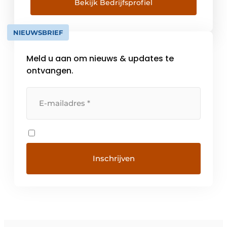
gaat om kantenband, meubelbeslag,
Bekijk Bedrijfsprofiel
inbouwartikelen en
werkplaatsbenodigdheden. Vanuit Bocholt
NIEUWSBRIEF
in Duitsland en de vestigingen in Nederland,
België, Groot-Brittannië, Italië, […]
Meld u aan om nieuws & updates te
ontvangen.