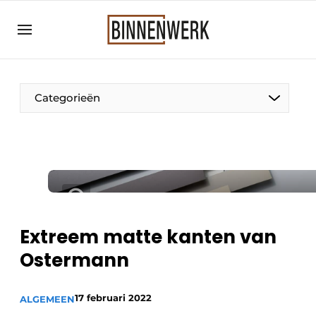
Aanmelden
Algemene voorwaarden
Bedrijven
Categorieën
Binnenwerk | Hét magazine voor de
interieurbouwbranche
Contact
Direct contact
Evenement aanmelden
Meest gelezen
Extreem matte kanten van
Nieuwsbrief
Ostermann
Podcasts
17 februari 2022
Privacy / Cookie statement
ALGEMEEN