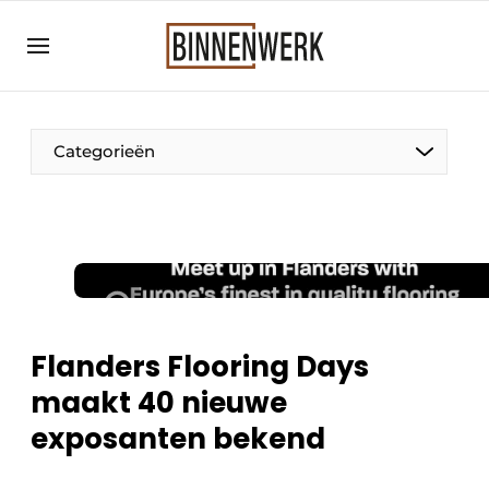
Aanmelden
Algemene voorwaarden
Bedrijven
Categorieën
Binnenwerk | Hét magazine voor de
interieurbouwbranche
Contact
Direct contact
Evenement aanmelden
Meest gelezen
Flanders Flooring Days
Nieuwsbrief
maakt 40 nieuwe
Podcasts
exposanten bekend
Privacy / Cookie statement