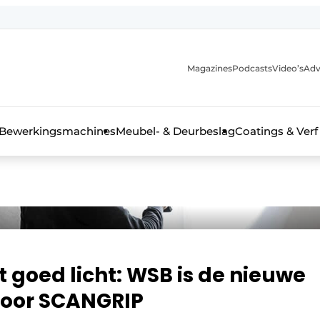
Magazines
Podcasts
Video’s
Adv
 interieurbouwbranche
Bewerkingsmachines
Meubel- & Deurbeslag
Coatings & Verf
 goed licht: WSB is de nieuwe
voor SCANGRIP