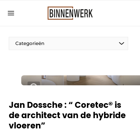
Aanmelden
Algemene voorwaarden
Bedrijven
Categorieën
Binnenwerk | Hét magazine voor de
interieurbouwbranche
Contact
Direct contact
Evenement aanmelden
Meest gelezen
Jan Dossche : “ Coretec® is
Nieuwsbrief
de architect van de hybride
Podcasts
vloeren”
Privacy / Cookie statement