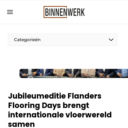
Aanmelden
Algemene voorwaarden
Bedrijven
Categorieën
Binnenwerk | Hét magazine voor de
interieurbouwbranche
Contact
Direct contact
Evenement aanmelden
Meest gelezen
Jubileumeditie Flanders
Nieuwsbrief
Flooring Days brengt
Podcasts
internationale vloerwereld
Privacy / Cookie statement
samen