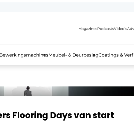
Magazines
Podcasts
Video’s
Adv
 interieurbouwbranche
Bewerkingsmachines
Meubel- & Deurbeslag
Coatings & Verf
rs Flooring Days van start