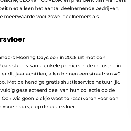
n Dossche, CEO van COREtec en president van Flanders
groeit niet alleen het aantal deelnemende bedrijven,
 de meerwaarde voor zowel deelnemers als
rsvloer
ders Flooring Days ook in 2026 uit met een
als steeds kan u enkele pioniers in de industrie in
r dit jaar achttien, allen binnen een straal van 40
o. Met de handige gratis shuttleservice natuurlijk.
vuldig geselecteerd deel van hun collectie op de
. Ook wie geen plekje weet te reserveren voor een
n voorsmaakje op de beursvloer.