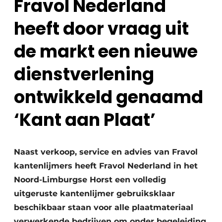
Fravol Nederland
Vacature aanmelden
heeft door vraag uit
Vacatures
Video’s
de markt een nieuwe
dienstverlening
ontwikkeld genaamd
‘Kant aan Plaat’
Naast verkoop, service en advies van Fravol
kantenlijmers heeft Fravol Nederland in het
Noord-Limburgse Horst een volledig
uitgeruste kantenlijmer gebruiksklaar
beschikbaar staan voor alle plaatmateriaal
verwerkende bedrijven om onder begeleiding