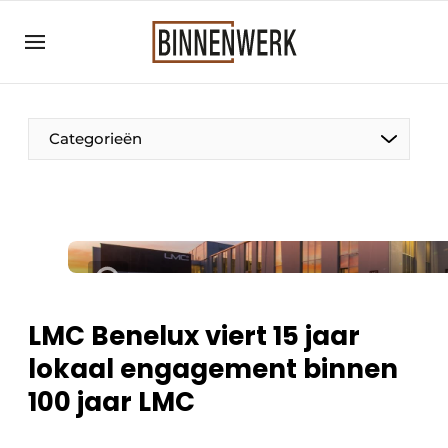
Aanmelden
Algemene voorwaarden
Bedrijven
Categorieën
Binnenwerk | Hét magazine voor de
interieurbouwbranche
Contact
Direct contact
Evenement aanmelden
Meest gelezen
LMC Benelux viert 15 jaar
Nieuwsbrief
lokaal engagement binnen
Podcasts
100 jaar LMC
Privacy / Cookie statement