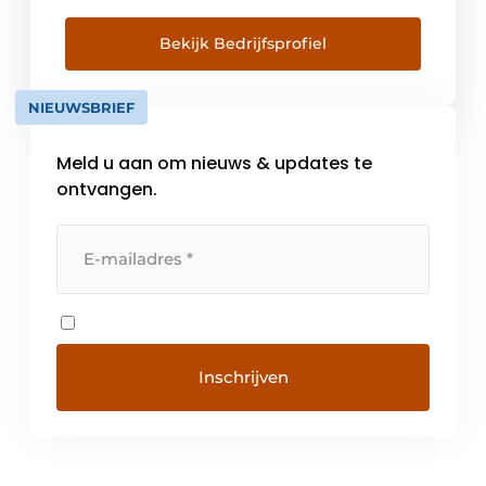
multinational met een sterk product-
geörienteerde cultuur en uitmuntende
Bekijk Bedrijfsprofiel
service. 200 medewerkers geven elke dag
het beste van zichzelf om efficiënt de
NIEUWSBRIEF
klanten kwaliteit, innovatie en kennis bij […]
Meld u aan om nieuws & updates te
ontvangen.