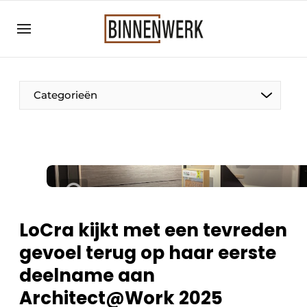
Aanmelden
Algemene voorwaarden
Bedrijven
Categorieën
Binnenwerk | Hét magazine voor de
interieurbouwbranche
Contact
Direct contact
Evenement aanmelden
Meest gelezen
LoCra kijkt met een tevreden
Nieuwsbrief
gevoel terug op haar eerste
Podcasts
deelname aan
Privacy / Cookie statement
Architect@Work 2025