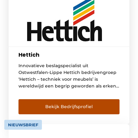
Hettich
Innovatieve beslagspecialist uit
Ostwestfalen-Lippe Hettich bedrijvengroep
‘Hettich – techniek voor meubels’ is
wereldwijd een begrip geworden als erkend
merk. De onderneming Hettich
(www.hettich.com) werd in 1888 opgericht
en behoort tegenwoordig wereldwijd tot
Bekijk Bedrijfsprofiel
een van de grootste en succesvolste
producenten van meubelbeslag. De
NIEUWSBRIEF
hoofdvestiging van de onderneming is
gevestigd in Kirchlengern, midden in het