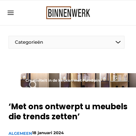
Aanmelden
Algemene voorwaarden
Bedrijven
Categorieën
Binnenwerk | Hét magazine voor de
interieurbouwbranche
Contact
Direct contact
Creativiteit in de keuken met FurnSpin.
Evenement aanmelden
Meest gelezen
‘Met ons ontwerpt u meubels
Nieuwsbrief
die trends zetten’
Podcasts
Privacy / Cookie statement
18 januari 2024
ALGEMEEN