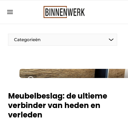
Aanmelden
Algemene voorwaarden
Bedrijven
Categorieën
Binnenwerk | Hét magazine voor de
interieurbouwbranche
Contact
Direct contact
Evenement aanmelden
Meest gelezen
Meubelbeslag: de ultieme
Nieuwsbrief
verbinder van heden en
Podcasts
verleden
Privacy / Cookie statement