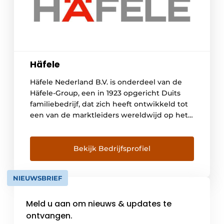
Häfele
Häfele Nederland B.V. is onderdeel van de
Häfele-Group, een in 1923 opgericht Duits
familiebedrijf, dat zich heeft ontwikkeld tot
een van de marktleiders wereldwijd op het
gebied van meubel- en bouwbeslag.
Wereldwijd staan we voor je klaar met meer
dan 8.100 medewerkers in meer dan 150
Bekijk Bedrijfsprofiel
landen en 38 dochterondernemingen.
Häfele Nederland B.V., gevestigd in […]
NIEUWSBRIEF
Meld u aan om nieuws & updates te
ontvangen.