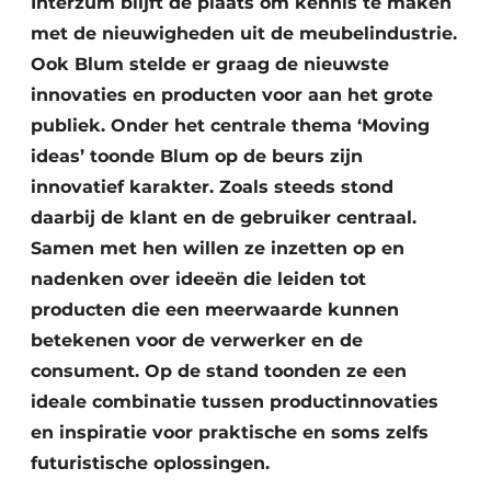
Interzum blijft dé plaats om kennis te maken
Vacature aanmelden
met de nieuwigheden uit de meubelindustrie.
Vacatures
Ook Blum stelde er graag de nieuwste
Video’s
innovaties en producten voor aan het grote
publiek. Onder het centrale thema ‘Moving
ideas’ toonde Blum op de beurs zijn
innovatief karakter. Zoals steeds stond
daarbij de klant en de gebruiker centraal.
Samen met hen willen ze inzetten op en
nadenken over ideeën die leiden tot
producten die een meerwaarde kunnen
betekenen voor de verwerker en de
consument. Op de stand toonden ze een
ideale combinatie tussen productinnovaties
en inspiratie voor praktische en soms zelfs
futuristische oplossingen.