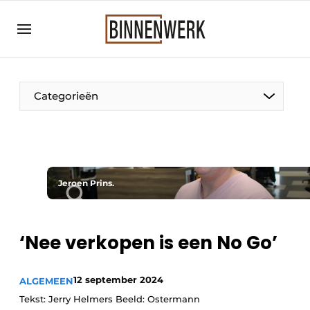
Aanmelden
Algemene voorwaarden
Bedrijven
Categorieën
Binnenwerk | Hét magazine voor de
interieurbouwbranche
Contact
Direct contact
Jeroen Prins.
Evenement aanmelden
Meest gelezen
‘Nee verkopen is een No Go’
Nieuwsbrief
Podcasts
12 september 2024
ALGEMEEN
Privacy / Cookie statement
Tekst: Jerry Helmers Beeld: Ostermann