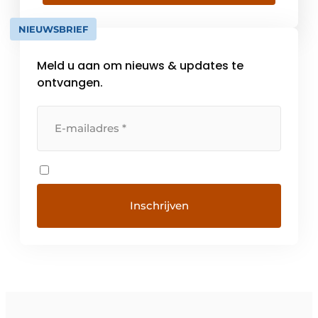
inbouwartikelen en
werkplaatsbenodigdheden. Vanuit Bocholt
NIEUWSBRIEF
in Duitsland en de vestigingen in Nederland,
België, Groot-Brittannië, Italië, […]
Meld u aan om nieuws & updates te
ontvangen.