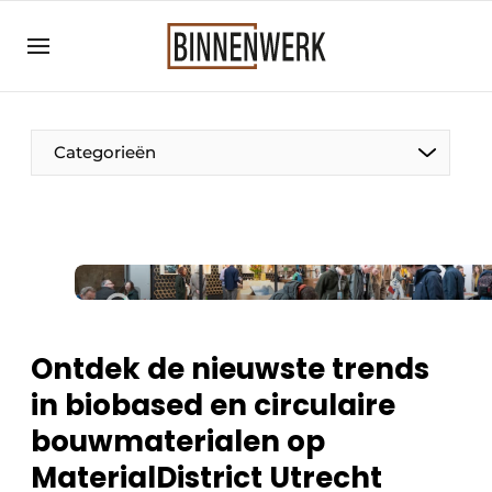
Aanmelden
Algemene voorwaarden
Bedrijven
Categorieën
Binnenwerk | Hét magazine voor de
interieurbouwbranche
Contact
Direct contact
Evenement aanmelden
Meest gelezen
Ontdek de nieuwste trends
Nieuwsbrief
in biobased en circulaire
Podcasts
bouwmaterialen op
Privacy / Cookie statement
MaterialDistrict Utrecht