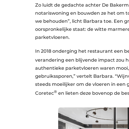
Zo luidt de gedachte achter De Bakerma
notariswoning en bouwden ze het om to
we behouden”, licht Barbara toe. Een gro
oorspronkelijke staat: de witte marme
parketvloeren.
In 2018 onderging het restaurant een be
verandering een blijvende impact zou 
authentieke parketvloeren waren mooi, 
gebruikssporen,” vertelt Barbara. “Wijn
steeds moeilijker om de vloeren in een
®
Coretec
en lieten deze bovenop de best