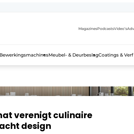
Magazines
Podcasts
Video’s
Adv
 interieurbouwbranche
Bewerkingsmachines
Meubel- & Deurbeslag
Coatings & Verf
t verenigt culinaire
dacht design