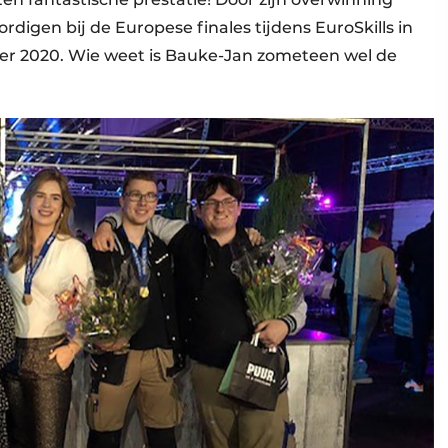
gen bij de Europese finales tijdens EuroSkills in
ber 2020. Wie weet is Bauke-Jan zometeen wel de