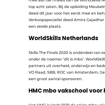
mee aan de finales van de WorldSkills N
top acht zaten. Bij de opleiding Meube
deed dit jaar voor het eerst mee en beha
Verkoopspecialist deed Amira Gajadhar
een zesde plaats.
WorldSkills Netherlands
Skills The Finals 2020 is onderdeel va
onder de noemer ‘dit is mbo’. WorldSki
partners uit overheid, onderwijs en bed
VO Raad, SBB, ROC van Amsterdam, Ge
een groot aantal sponsoren.
HMC mbo vakschool voor h