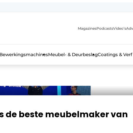
Magazines
Podcasts
Video’s
Adv
 interieurbouwbranche
Bewerkingsmachines
Meubel- & Deurbeslag
Coatings & Verf
is de beste meubelmaker van