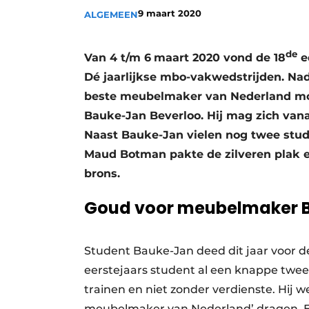
9 maart 2020
ALGEMEEN
Vacatures
Video’s
de
Van 4 t/m 6
maart 2020 vond de 18
e
Dé jaarlijkse mbo-vakwedstrijden. Nad
beste meubelmaker van Nederland moc
Bauke-Jan Beverloo. Hij mag zich va
Naast Bauke-Jan vielen nog twee stude
Maud Botman pakte de zilveren plak e
brons.
Goud voor meubelmaker 
Student Bauke-Jan deed dit jaar voor de
eerstejaars student al een knappe tweed
trainen en niet zonder verdienste. Hij 
meubelmaker van Nederland’ dragen. Een