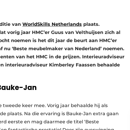
ditie van
WorldSkills Netherlands
plaats.
at vorig jaar HMC’er Guus van Velthuijsen zich al
ht noemen is het dit jaar de beurt aan HMC’er
naf nu ‘Beste meubelmaker van Nederland’ noemen.
nten van het HMC in de prijzen. Interieuradviseur
n interieuradviseur Kimberley Faassen behaalde
Bauke-Jan
 tweede keer mee. Vorig jaar behaalde hij als
e plaats. Na die ervaring is Bauke-Jan extra gaan
werd eerste en mag daarmee de titel ‘Beste
 fantastische prestatie! Door zijn overwinning