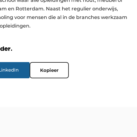
school waar alle opleidingen met hout, meubel of
m en Rotterdam. Naast het regulier onderwijs,
choling voor mensen die al in de branches werkzaam
kopleidingen.
rder.
LinkedIn
Kopieer