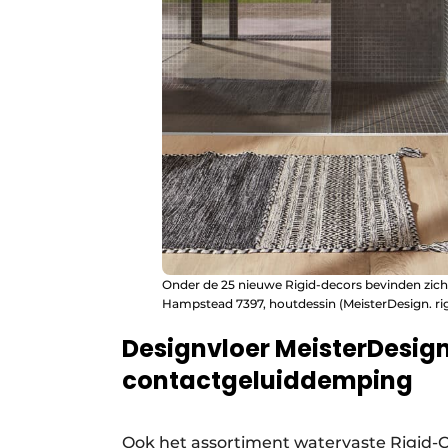
Onder de 25 nieuwe Rigid-decors bevinden zich o
Hampstead 7397, houtdessin (MeisterDesign. rig
Designvloer MeisterDesign
contactgeluiddemping
Ook het assortiment watervaste Rigid-C