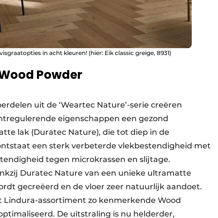
graatopties in acht kleuren! (hier: Eik classic greige, 8931)
e Wood Powder
erdelen uit de ‘Weartec Nature’-serie creëren
htregulerende eigenschappen een gezond
tte lak (Duratec Nature), die tot diep in de
ontstaat een sterk verbeterde vlekbestendigheid met
tendigheid tegen microkrassen en slijtage.
dankzij Duratec Nature van een unieke ultramatte
dt gecreëerd en de vloer zeer natuurlijk aandoet.
 het Lindura-assortiment zo kenmerkende Wood
ptimaliseerd. De uitstraling is nu helderder,