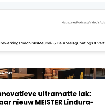
Magazines
Podcasts
Video’s
Adv
 interieurbouwbranche
Bewerkingsmachines
Meubel- & Deurbeslag
Coatings & Verf
ois 2022
innovatieve ultramatte lak:
aar nieuw MEISTER Lindura-