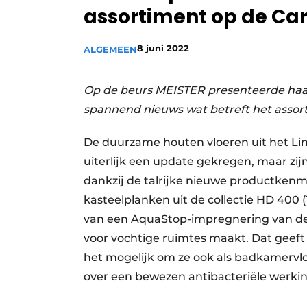
assortiment op de Car
Vacatures
Video’s
8 juni 2022
ALGEMEEN
Op de beurs MEISTER presenteerde haa
spannend nieuws wat betreft het assort
De duurzame houten vloeren uit het Lin
uiterlijk een update gekregen, maar zij
dankzij de talrijke nieuwe productkenm
kasteelplanken uit de collectie HD 400 (
van een AquaStop-impregnering van de 
voor vochtige ruimtes maakt. Dat geeft
het mogelijk om ze ook als badkamervlo
over een bewezen antibacteriële werkin