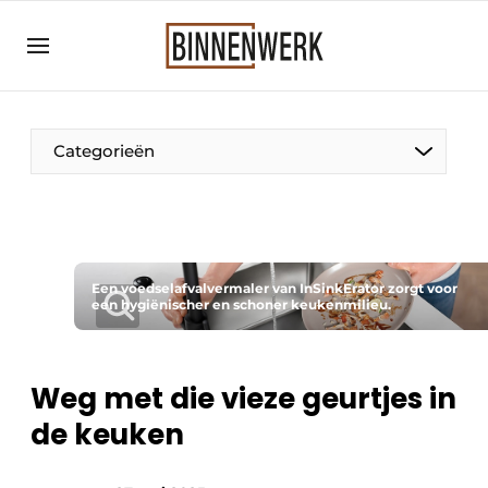
Aanmelden
Algemene voorwaarden
Bedrijven
Categorieën
Binnenwerk | Hét magazine voor de
interieurbouwbranche
Contact
Direct contact
Een voedselafvalvermaler van InSinkErator zorgt voor
een hygiënischer en schoner keukenmilieu.
Evenement aanmelden
Meest gelezen
Nieuwsbrief
Weg met die vieze geurtjes in
de keuken
Podcasts
Privacy / Cookie statement