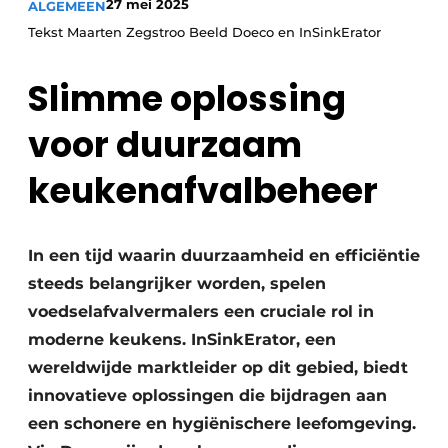
27 mei 2025
ALGEMEEN
Vacature aanmelden
Tekst Maarten Zegstroo Beeld Doeco en InSinkErator
Vacatures
Video’s
Slimme oplossing
voor duurzaam
keukenafvalbeheer
In een tijd waarin duurzaamheid en efficiëntie
steeds belangrijker worden, spelen
voedselafvalvermalers een cruciale rol in
moderne keukens. InSinkErator, een
wereldwijde marktleider op dit gebied, biedt
innovatieve oplossingen die bijdragen aan
een schonere en hygiënischere leefomgeving.