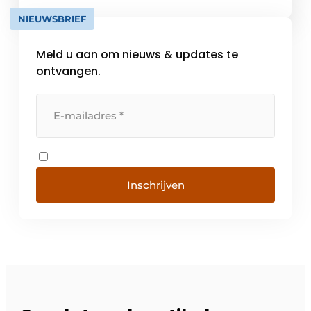
herwinbare grondstoffen. Dit resulteert in
NIEUWSBRIEF
[…]
Meld u aan om nieuws & updates te
ontvangen.
Inschrijven