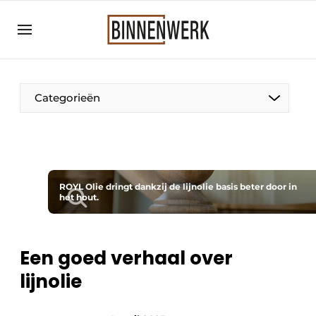
Aanmelden
Algemene voorwaarden
Bedrijven
Categorieën
Binnenwerk | Hét magazine voor de
interieurbouwbranche
Contact
Direct contact
ROYL Olie dringt dankzij de lijnolie basis beter door in
het hout.
Evenement aanmelden
Meest gelezen
Nieuwsbrief
Een goed verhaal over
lijnolie
Podcasts
Privacy / Cookie statement