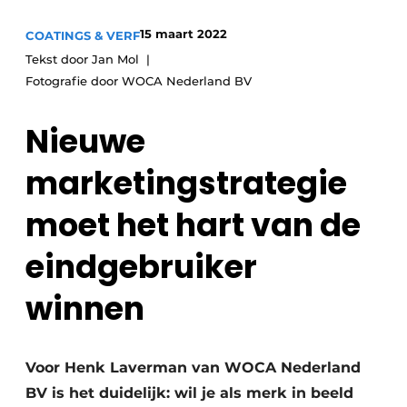
Vacature aanmelden
15 maart 2022
COATINGS & VERF
Vacatures
Tekst door Jan Mol
Video’s
Fotografie door WOCA Nederland BV
Nieuwe
marketingstrategie
moet het hart van de
eindgebruiker
winnen
Voor Henk Laverman van WOCA Nederland
BV is het duidelijk: wil je als merk in beeld