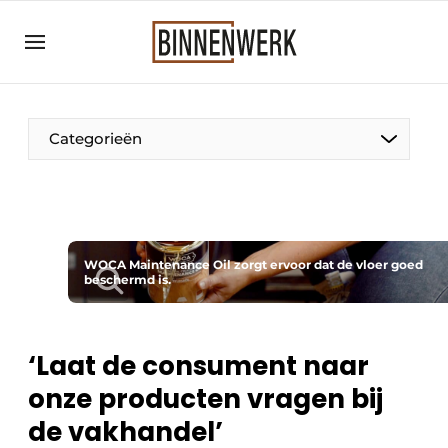
Aanmelden
Algemene voorwaarden
Bedrijven
Categorieën
Binnenwerk | Hét magazine voor de
interieurbouwbranche
Contact
Direct contact
WOCA Maintenance Oil zorgt ervoor dat de vloer goed
beschermd is.
Evenement aanmelden
Meest gelezen
Nieuwsbrief
‘Laat de consument naar
onze producten vragen bij
Podcasts
de vakhandel’
Privacy / Cookie statement