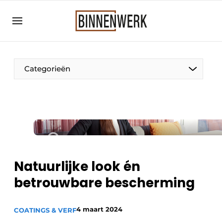
Aanmelden
Algemene voorwaarden
Bedrijven
Categorieën
Binnenwerk | Hét magazine voor de
interieurbouwbranche
Contact
Direct contact
Evenement aanmelden
Meest gelezen
Natuurlijke look én
Nieuwsbrief
betrouwbare bescherming
Podcasts
4 maart 2024
Privacy / Cookie statement
COATINGS & VERF