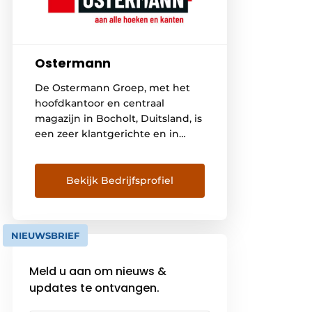
Ostermann
De Ostermann Groep, met het
hoofdkantoor en centraal
magazijn in Bocholt, Duitsland, is
een zeer klantgerichte en in
Europa groeiende vakhandel
voor keuken-, meubel- en
interieurbouw. Met 500
Bekijk Bedrijfsprofiel
medewerkers is Ostermann
marktleider in Europa als het
gaat om kantenband,
NIEUWSBRIEF
meubelbeslag, inbouwartikelen
en werkplaatsbenodigdheden.
Meld u aan om nieuws &
Vanuit Bocholt in Duitsland en
updates te ontvangen.
de vestigingen in Nederland,
België, Groot-Brittannië, Italië, […]