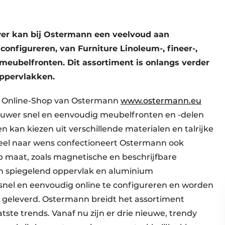
wer kan bij Ostermann een veelvoud aan
onfigureren, van Furniture Linoleum-, fineer-,
meubelfronten. Dit assortiment is onlangs verder
oppervlakken.
de Online-Shop van Ostermann
www.ostermann.eu
ouwer snel en eenvoudig meubelfronten en -delen
 kan kiezen uit verschillende materialen en talrijke
eel naar wens confectioneert Ostermann ook
op maat, zoals magnetische en beschrijfbare
 spiegelend oppervlak en aluminium
snel en eenvoudig online te configureren en worden
t geleverd. Ostermann breidt het assortiment
atste trends. Vanaf nu zijn er drie nieuwe, trendy