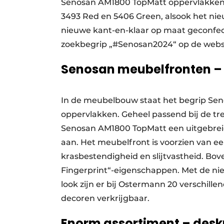
Senosan AM1800 TopMatt oppervlakken v
3493 Red en 5406 Green, alsook het nie
nieuwe kant-en-klaar op maat geconfec
zoekbegrip „#Senosan2024“ op de web
Senosan meubelfronten – 
In de meubelbouw staat het begrip Se
oppervlakken. Geheel passend bij de t
Senosan AM1800 TopMatt een uitgebrei
aan. Het meubelfront is voorzien van 
krasbestendigheid en slijtvastheid. Bov
Fingerprint“-eigenschappen. Met de nieu
look zijn er bij Ostermann 20 verschil
decoren verkrijgbaar.
Enorm assortiment – desk