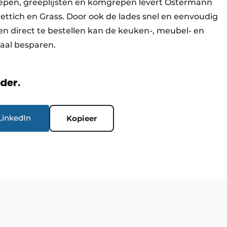
epen, greeplijsten en komgrepen levert Ostermann
ttich en Grass. Door ook de lades snel en eenvoudig
en direct te bestellen kan de keuken-, meubel- en
iaal besparen.
rder.
LinkedIn
Kopieer