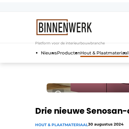
Aanmelden
Algemene voorwaarden
Bedrijven
Platform voor de interieurbouwbranche
Binnenwerk | Hét magazine voor de
Nieuws
Producten
Hout & Plaatmateriaal
Contact
Direct contact
Evenement aanmelden
Meest gelezen
Nieuwsbrief
Podcasts
Drie nieuwe Senosan
Privacy / Cookie statement
30 augustus 2024
HOUT & PLAATMATERIAAL
Vacature aanmelden