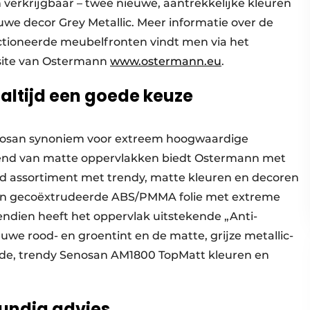
erkrijgbaar – twee nieuwe, aantrekkelijke kleuren
uwe decor Grey Metallic. Meer informatie over de
tioneerde meubelfronten vindt men via het
site van Ostermann
www.ostermann.eu
.
altijd een goede keuze
nosan synoniem voor extreem hoogwaardige
rend van matte oppervlakken biedt Ostermann met
d assortiment met trendy, matte kleuren en decoren
een gecoëxtrudeerde ABS/PMMA folie met extreme
endien heeft het oppervlak uitstekende „Anti-
we rood- en groentint en de matte, grijze metallic-
lende, trendy Senosan AM1800 TopMatt kleuren en
undig advies