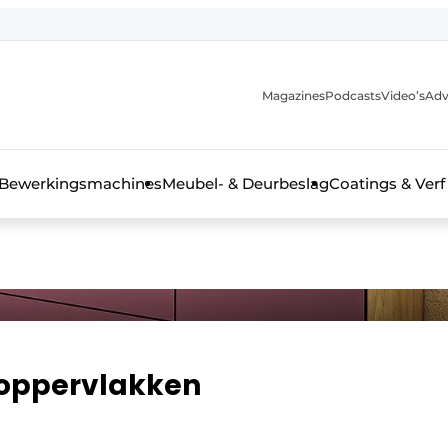
Magazines
Podcasts
Video’s
Adv
 interieurbouwbranche
Bewerkingsmachines
Meubel- & Deurbeslag
Coatings & Verf
-oppervlakken