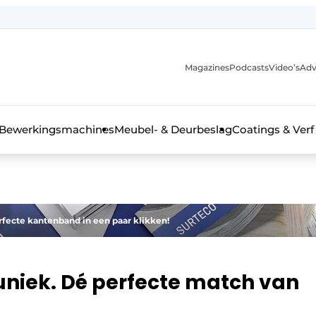
Magazines
Podcasts
Video’s
Adv
 interieurbouwbranche
Bewerkingsmachines
Meubel- & Deurbeslag
Coatings & Verf
fecte kantenband in een paar klikken!
uniek. Dé perfecte match van