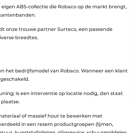
e eigen ABS-collectie die Robaco op de markt brengt,
k kantenbanden.
iedt onze trouwe partner Surteco, een passende
iverse breedtes.
nnen het bedrijfsmodel van Robaco. Wanneer een klant
 geschakeld.
ing; is een interventie op locatie nodig, dan staat
 plaatse.
materiaal of massief hout te bewerken met
erdeeld in een resem productgroepen (lijmen,
uur, kunststofplinten, slijpservice, schuurmiddelen,