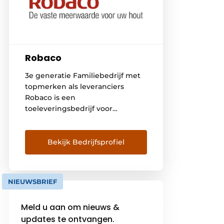
Robaco
3e generatie Familiebedrijf met
topmerken als leveranciers
Robaco is een
toeleveringsbedrijf voor
houtverwerkende industrieën
zoals meubel-, keuken- &
badkamerproducenten,
Bekijk Bedrijfsprofiel
interieurbouwers,
schrijnwerkers, winkelinrichters,
platenhandelaars etc. Iedereen
NIEUWSBRIEF
die plaatmateriaal of massief
hout bewerkt met
Meld u aan om nieuws &
houtbewerkingsmachines kan
updates te ontvangen.
bij ons terecht. Paneel- of