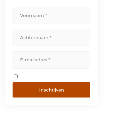
opdeelzaag? CNC?
Schuurmachine? Kantenlijmer?
Wij leveren u gepaste producten
van gerenommeerde
leveranciers inclusief correct
technisch advies. Samen […]