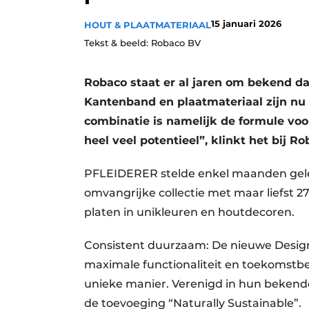
Vacatures
15 januari 2026
HOUT & PLAATMATERIAAL
Video’s
Tekst & beeld: Robaco BV
Robaco staat er al jaren om bekend da
Kantenband en plaatmateriaal zijn nu
combinatie is namelijk de formule vo
heel veel potentieel”, klinkt het bij Ro
PFLEIDERER stelde enkel maanden geled
omvangrijke collectie met maar liefst 2
platen in unikleuren en houtdecoren.
Consistent duurzaam: De nieuwe Design
maximale functionaliteit en toekomstb
unieke manier. Verenigd in hun bekend
de toevoeging “Naturally Sustainable”.