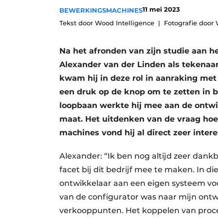
11 mei 2023
BEWERKINGSMACHINES
Vacatures
Tekst door Wood Intelligence
Fotografie door 
Video’s
Na het afronden van zijn studie aan h
Alexander van der Linden als tekenaar 
kwam hij in deze rol in aanraking me
een druk op de knop om te zetten in b
loopbaan werkte hij mee aan de ontwi
maat. Het uitdenken van de vraag ho
machines vond hij al direct zeer intere
Alexander: “Ik ben nog altijd zeer dankb
facet bij dit bedrijf mee te maken. In 
ontwikkelaar aan een eigen systeem voo
van de configurator was naar mijn ontwe
verkooppunten. Het koppelen van proces