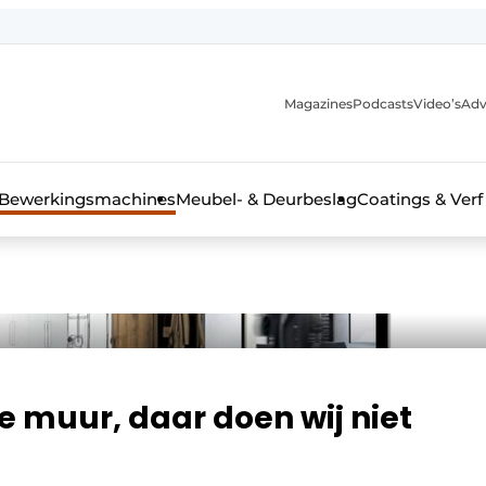
Magazines
Podcasts
Video’s
Adv
 interieurbouwbranche
Bewerkingsmachines
Meubel- & Deurbeslag
Coatings & Verf
e muur, daar doen wij niet