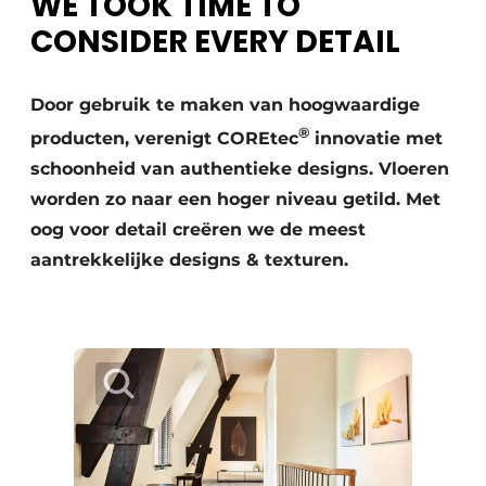
WE TOOK TIME TO
Vacature aanmelden
CONSIDER EVERY DETAIL
Vacatures
Video’s
Door gebruik te maken van hoogwaardige
®
producten, verenigt COREtec
innovatie met
schoonheid van authentieke designs. Vloeren
worden zo naar een hoger niveau getild. Met
oog voor detail creëren we de meest
aantrekkelijke designs & texturen.