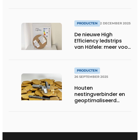
klikvloer
PRODUCTEN
2 DECEMBER 2025
De nieuwe High
Efficiency ledstrips
van Häfele: meer voor
minder
PRODUCTEN
26 SEPTEMBER 2025
Houten
nestingverbinder en
geoptimaliseerd
gereedschap
versterken elkaar