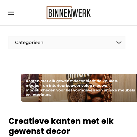
Aanmelden
Algemene voorwaarden
Bedrijven
Categorieën
Binnenwerk | Hét magazine voor de
interieurbouwbranche
Contact
Direct contact
Kanten met elk gewenst decor biedt de keuken-,
meubel- en interieurbouwer volop nieuwe
Evenement aanmelden
mogelijkheden voor het vormgeven van unieke meubels
en interieurs.
Meest gelezen
Nieuwsbrief
Creatieve kanten met elk
Podcasts
gewenst decor
Privacy / Cookie statement