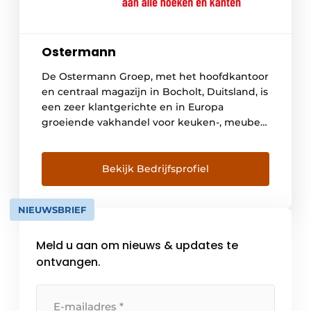
Ostermann
De Ostermann Groep, met het hoofdkantoor
en centraal magazijn in Bocholt, Duitsland, is
een zeer klantgerichte en in Europa
groeiende vakhandel voor keuken-, meubel-
en interieurbouw. Met 500 medewerkers is
Ostermann marktleider in Europa als het
gaat om kantenband, meubelbeslag,
Bekijk Bedrijfsprofiel
inbouwartikelen en
werkplaatsbenodigdheden. Vanuit Bocholt
NIEUWSBRIEF
in Duitsland en de vestigingen in Nederland,
België, Groot-Brittannië, Italië, […]
Meld u aan om nieuws & updates te
ontvangen.