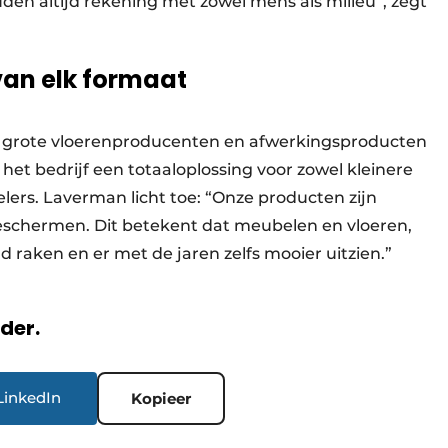
en altijd rekening met zowel mens als milieu”, zegt
van elk formaat
r grote vloerenproducenten en afwerkingsproducten
 het bedrijf een totaaloplossing voor zowel kleinere
elers. Laverman licht toe: “Onze producten zijn
schermen. Dit betekent dat meubelen en vloeren,
 raken en er met de jaren zelfs mooier uitzien.”
rder.
LinkedIn
Kopieer