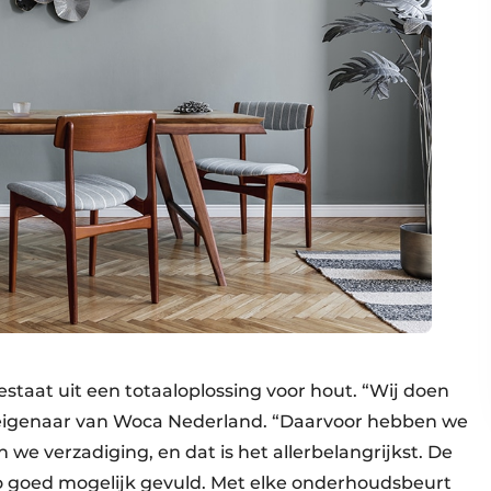
taat uit een totaaloplossing voor hout. “Wij doen
, eigenaar van Woca Nederland. “Daarvoor hebben we
we verzadiging, en dat is het allerbelangrijkst. De
zo goed mogelijk gevuld. Met elke onderhoudsbeurt