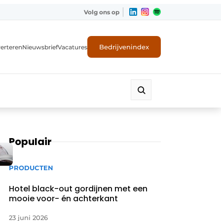
Volg ons op
Bedrijvenindex
erteren
Nieuwsbrief
Vacatures
Populair
PRODUCTEN
Hotel black-out gordijnen met een
mooie voor- én achterkant
23 juni 2026