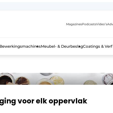
Magazines
Podcasts
Video’s
Adv
 interieurbouwbranche
Bewerkingsmachines
Meubel- & Deurbeslag
Coatings & Verf
ing voor elk oppervlak