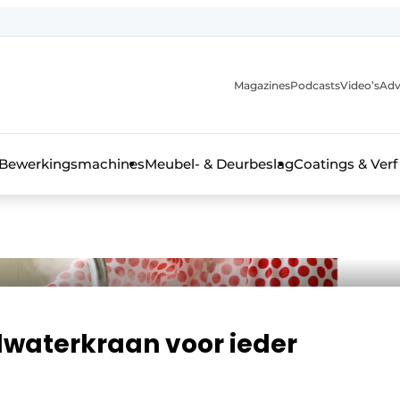
Magazines
Podcasts
Video’s
Adv
 interieurbouwbranche
Bewerkingsmachines
Meubel- & Deurbeslag
Coatings & Verf
waterkraan voor ieder