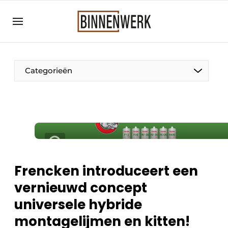
Aanmelden
Algemene voorwaarden
Bedrijven
Categorieën
Binnenwerk | Hét magazine voor de
interieurbouwbranche
Contact
Direct contact
Evenement aanmelden
Meest gelezen
Frencken introduceert een
Nieuwsbrief
vernieuwd concept
Podcasts
universele hybride
Privacy / Cookie statement
montagelijmen en kitten!