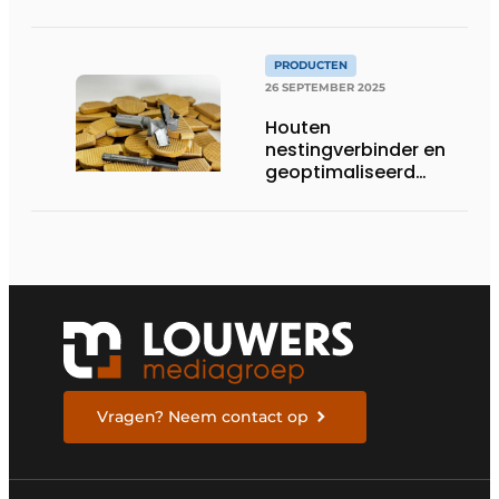
minder
PRODUCTEN
26 SEPTEMBER 2025
Houten
nestingverbinder en
geoptimaliseerd
gereedschap
versterken elkaar
Vragen? Neem contact op