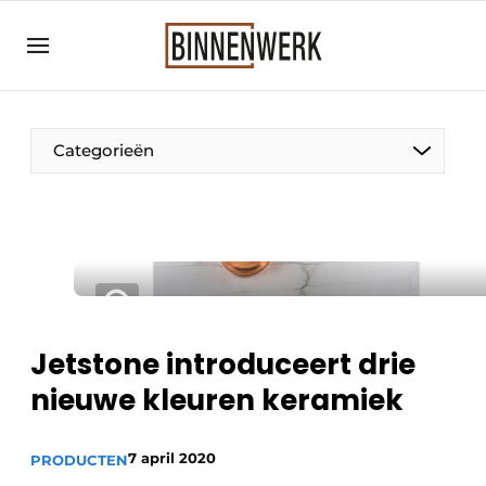
Aanmelden
Algemene voorwaarden
Bedrijven
Categorieën
Binnenwerk | Hét magazine voor de
interieurbouwbranche
Contact
Direct contact
Evenement aanmelden
Meest gelezen
Jetstone introduceert drie
Nieuwsbrief
nieuwe kleuren keramiek
Podcasts
7 april 2020
Privacy / Cookie statement
PRODUCTEN