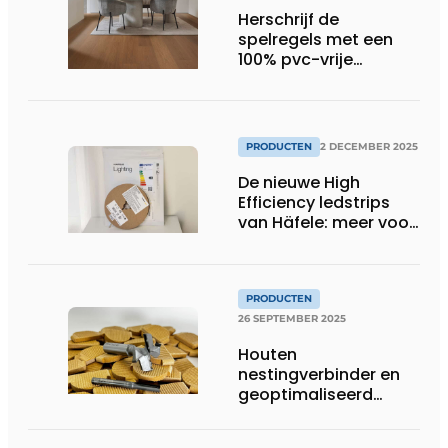
Herschrijf de
spelregels met een
100% pvc-vrije
klikvloer
PRODUCTEN
2 DECEMBER 2025
De nieuwe High
Efficiency ledstrips
van Häfele: meer voor
minder
PRODUCTEN
26 SEPTEMBER 2025
Houten
nestingverbinder en
geoptimaliseerd
gereedschap
versterken elkaar