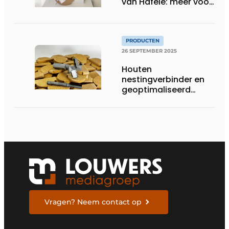
van Häfele: meer voor
minder
PRODUCTEN
26 SEPTEMBER 2025
Houten
nestingverbinder en
geoptimaliseerd
gereedschap
versterken elkaar
Vragen? Neem contact op