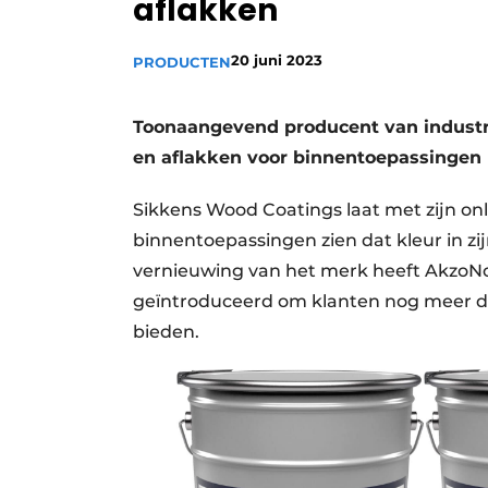
aflakken
Vacatures
Video’s
20 juni 2023
PRODUCTEN
Toonaangevend producent van industri
en aflakken voor binnentoepassingen 
Sikkens Wood Coatings laat met zijn on
binnentoepassingen zien dat kleur in zi
vernieuwing van het merk heeft AkzoNob
geïntroduceerd om klanten nog meer des
bieden.