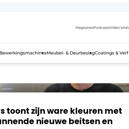
Magazines
Podcasts
Video’s
Adv
 interieurbouwbranche
Bewerkingsmachines
Meubel- & Deurbeslag
Coatings & Verf
 toont zijn ware kleuren met
pannende nieuwe beitsen en