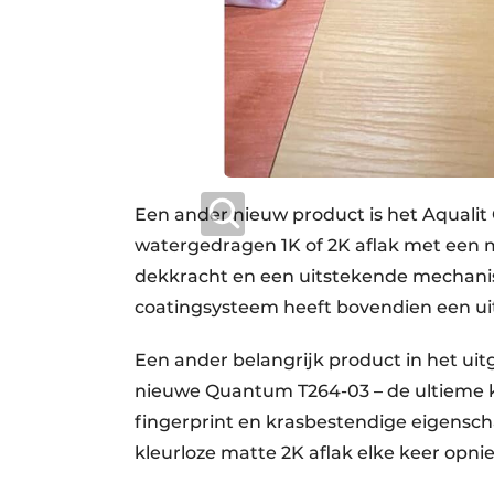
Een ander nieuw product is het Aqualit 
watergedragen 1K of 2K aflak met een 
dekkracht en een uitstekende mechani
coatingsysteem heeft bovendien een ui
Een ander belangrijk product in het uit
nieuwe Quantum T264-03 – de ultieme kl
fingerprint en krasbestendige eigens
kleurloze matte 2K aflak elke keer op