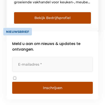
groeiende vakhandel voor keuken-, meubel-
en interieurbouw. Met 500 medewerkers is
Ostermann marktleider in Europa als het
gaat om kantenband, meubelbeslag,
Bekijk Bedrijfsprofiel
inbouwartikelen en
werkplaatsbenodigdheden. Vanuit Bocholt
NIEUWSBRIEF
in Duitsland en de vestigingen in Nederland,
België, Groot-Brittannië, Italië, […]
Meld u aan om nieuws & updates te
ontvangen.
Inschrijven