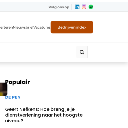
Volg ons op
Bedrijvenindex
erteren
Nieuwsbrief
Vacatures
Populair
DE PEN
Geert Nefkens: Hoe breng je je
dienstverlening naar het hoogste
niveau?