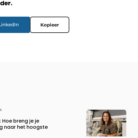
rder.
LinkedIn
Kopieer
6
 Hoe breng je je
ng naar het hoogste