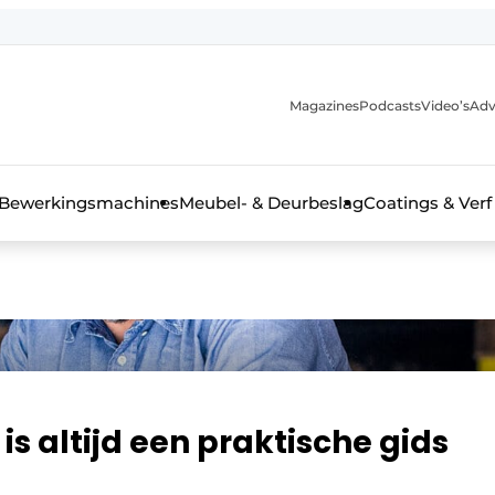
Magazines
Podcasts
Video’s
Adv
 interieurbouwbranche
Bewerkingsmachines
Meubel- & Deurbeslag
Coatings & Verf
s altijd een praktische gids