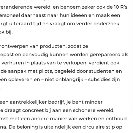
 veranderende wereld, en benoem zeker ook de 10 R’s
personeel daarnaast naar hun ideeën en maak een
ergt uiteraard tijd en vraagt om verder onderzoek.
ok bij.
erontwerpen van producten, zodat ze
epast en eenvoudig kunnen worden gerepareerd als
e verhuren in plaats van te verkopen, verdient ook
rde aanpak met pilots, begeleid door studenten en
ën opleveren en – niet onblangrijk – subsidies zijn
.
 een aantrekkelijker bedrijf, je bent minder
je draagt concreet bij aan een schonere wereld.
komst met een andere manier van werken en onthoud
a. De beloning is uiteindelijk een circulaire stip op