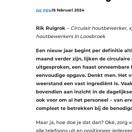
Vacatures
15 februari 2024
DE PEN
Video’s
Rik Ruigrok
–
Circulair houtbewerker, x
houtbewerkers
in Loosbroek
Een nieuw jaar begint per definitie 
maand verder zijn, lijken de circulaire
uitgesproken, een haast onneembare 
eenvoudige opgave. Denkt men. Het v
weerstand een vast ingrediënt is. Va
bovendien aan inzicht in de dagelijkse
ook voor om al het personeel – van er
compleet te betrekken bij de benodigd
Maar ja, hoe doe je dat dan? Oké, zorg 
alle telefoons uit en positioneer iederee