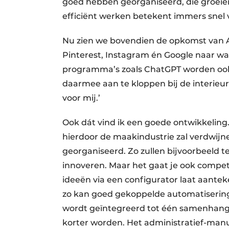
goed hebben georganiseerd, die groeien
efficiënt werken betekent immers snel
Nu zien we bovendien de opkomst van A
Pinterest, Instagram én Google naar wat
programma’s zoals ChatGPT worden ook 
daarmee aan te kloppen bij de interieu
voor mij.’
Ook dát vind ik een goede ontwikkelin
hierdoor de maakindustrie zal verdwijnen
georganiseerd. Zo zullen bijvoorbeeld 
innoveren. Maar het gaat je ook competi
ideeën via een configurator laat aante
zo kan goed gekoppelde automatiserin
wordt geïntegreerd tot één samenhangen
korter worden. Het administratief-man