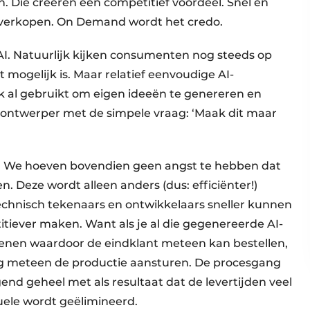
. Die creëren een competitief voordeel. Snel en
 verkopen. On Demand wordt het credo.
I. Natuurlijk kijken consumenten nog steeds op
 mogelijk is. Maar relatief eenvoudige AI-
al gebruikt om eigen ideeën te genereren en
rontwerper met de simpele vraag: ‘Maak dit maar
g. We hoeven bovendien geen angst te hebben dat
. Deze wordt alleen anders (dus: efficiënter!)
technisch tekenaars en ontwikkelaars sneller kunnen
tiever maken. Want als je al die gegenereerde AI-
kenen waardoor de eindklant meteen kan bestellen,
g meteen de productie aansturen. De procesgang
d geheel met als resultaat dat de levertijden veel
uele wordt geëlimineerd.