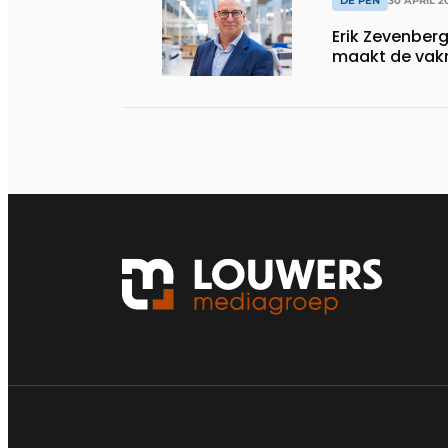
DE PEN
30 APRIL 2
Erik Zevenber
maakt de vakm