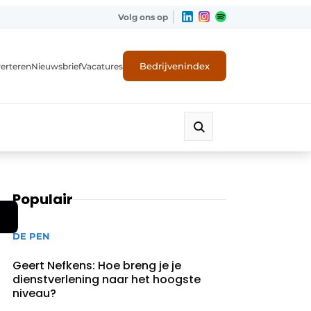
Volg ons op
Bedrijvenindex
erteren
Nieuwsbrief
Vacatures
Populair
DE PEN
Geert Nefkens: Hoe breng je je
dienstverlening naar het hoogste
niveau?