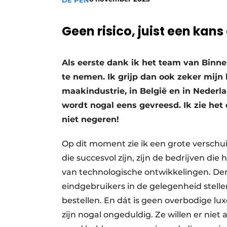
DE PEN
Vacatures
Geen risico, juist een kan
Video’s
Als eerste dank ik het team van Binn
te nemen. Ik grijp dan ook zeker mij
maakindustrie, in België en in Nederla
wordt nogal eens gevreesd. Ik zie het
niet negeren!
Op dit moment zie ik een grote verschui
die succesvol zijn, zijn de bedrijven d
van technologische ontwikkelingen. De
eindgebruikers in de gelegenheid stell
bestellen. En dát is geen overbodige lu
zijn nogal ongeduldig. Ze willen er niet 