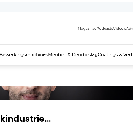
Magazines
Podcasts
Video’s
Adv
 interieurbouwbranche
Bewerkingsmachines
Meubel- & Deurbeslag
Coatings & Verf
kindustrie…