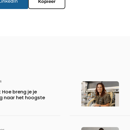
LinkedIn
Kopieer
6
 Hoe breng je je
ng naar het hoogste