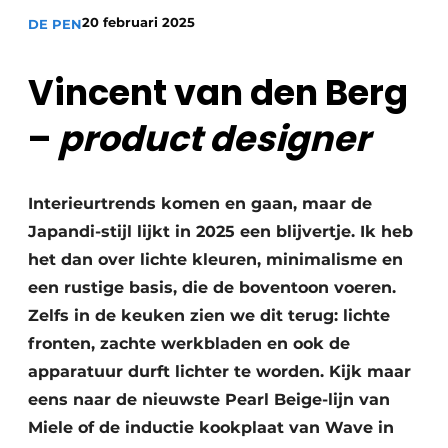
Vacature aanmelden
20 februari 2025
DE PEN
Vacatures
Vincent van den Berg
Video’s
–
product designer
Interieurtrends komen en gaan, maar de
Japandi-stijl lijkt in 2025 een blijvertje. Ik heb
het dan over lichte kleuren, minimalisme en
een rustige basis, die de boventoon voeren.
Zelfs in de keuken zien we dit terug: lichte
fronten, zachte werkbladen en ook de
apparatuur durft lichter te worden. Kijk maar
eens naar de nieuwste Pearl Beige-lijn van
Miele of de inductie kookplaat van Wave in