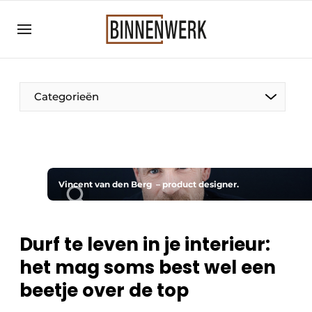
Aanmelden
Algemene voorwaarden
Bedrijven
Categorieën
Binnenwerk | Hét magazine voor de
interieurbouwbranche
Contact
Direct contact
Vincent van den Berg – product designer.
Evenement aanmelden
Meest gelezen
Durf te leven in je interieur:
Nieuwsbrief
het mag soms best wel een
Podcasts
beetje over de top
Privacy / Cookie statement