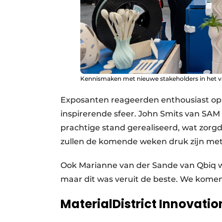
Kennismaken met nieuwe stakeholders in het v
Exposanten reageerden enthousiast op d
inspirerende sfeer. John Smits van SAM
prachtige stand gerealiseerd, wat zorgd
zullen de komende weken druk zijn met
Ook Marianne van der Sande van Qbiq w
maar dit was veruit de beste. We komen
MaterialDistrict Innovatio