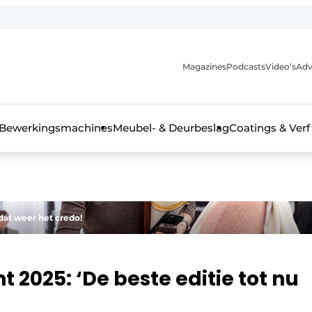
Magazines
Podcasts
Video’s
Adv
 interieurbouwbranche
Bewerkingsmachines
Meubel- & Deurbeslag
Coatings & Verf
dát weer het credo!
t 2025: ‘De beste editie tot nu