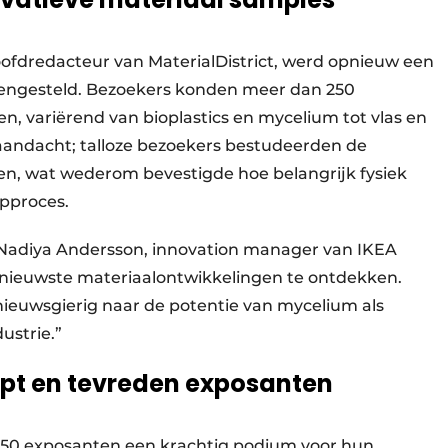
oofdredacteur van MaterialDistrict, werd opnieuw een
engesteld. Bezoekers konden meer dan 250
n, variërend van bioplastics en mycelium tot vlas en
 aandacht; talloze bezoekers bestudeerden de
alen, wat wederom bevestigde hoe belangrijk fysiek
rpproces.
n Nadiya Andersson, innovation manager van IKEA
nieuwste materiaalontwikkelingen te ontdekken.
l nieuwsgierig naar de potentie van mycelium als
ustrie.”
pt en tevreden exposanten
150 exposanten een krachtig podium voor hun