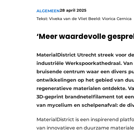
Vacatures
28 april 2025
ALGEMEEN
Video’s
Tekst: Viveka van de Vliet Beeld: Viorica Cernica
‘Meer waardevolle gespre
MaterialDistrict Utrecht streek voor de
industriële Werkspoorkathedraal. Van
bruisende centrum waar een divers p
ontwikkelingen op het gebied van duur
regeneratieve materialen ontdekte. V
3D-geprint brandnetelfilament tot een
van mycelium en schelpenafval: de di
MaterialDistrict is een inspirerend pla
van innovatieve en duurzame material