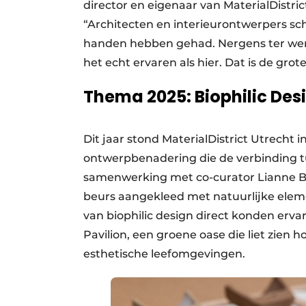
director en eigenaar van MaterialDistric
“Architecten en interieurontwerpers schr
handen hebben gehad. Nergens ter wer
het echt ervaren als hier. Dat is de grot
Thema 2025: Biophilic Des
Dit jaar stond MaterialDistrict Utrecht i
ontwerpbenadering die de verbinding tu
samenwerking met co-curator Lianne B
beurs aangekleed met natuurlijke ele
van biophilic design direct konden erv
Pavilion, een groene oase die liet zien
esthetische leefomgevingen.