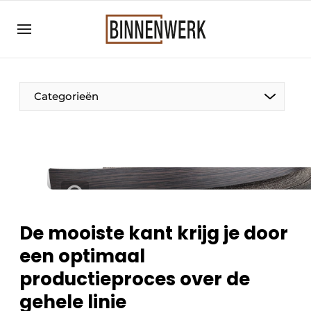
Aanmelden
Algemene voorwaarden
Bedrijven
Categorieën
Binnenwerk | Hét magazine voor de
interieurbouwbranche
Contact
Direct contact
Evenement aanmelden
Meest gelezen
De mooiste kant krijg je door
Nieuwsbrief
een optimaal
Podcasts
productieproces over de
Privacy / Cookie statement
gehele linie