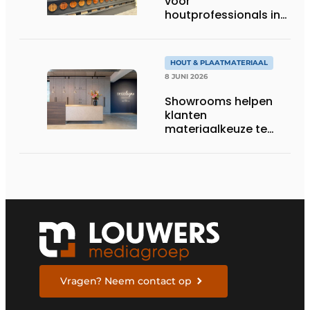
voor
houtprofessionals in
Zaandam
HOUT & PLAATMATERIAAL
8 JUNI 2026
Showrooms helpen
klanten
materiaalkeuze te
beoordelen
Vragen? Neem contact op