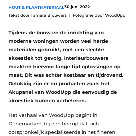
Vacature aanmelden
30 juni 2022
HOUT & PLAATMATERIAAL
Vacatures
Tekst door Tamara Brouwers
Fotografie door WoodUpp
Video’s
Tijdens de bouw en de inrichting van
moderne woningen worden veel harde
materialen gebruikt, met een slechte
akoestiek tot gevolg. Interieurbouwers
maakten hiervoor lange tijd oplossingen op
maat. Dit was echter kostbaar en tijdrovend.
Gelukkig zijn er nu producten zoals het
Akupanel van WoodUpp die eenvoudig de
akoestiek kunnen verbeteren.
Het verhaal van WoodUpp begint in
Denemarken, bij een bedrijf dat zich
oorspronkelijk specialiseerde in het fineren